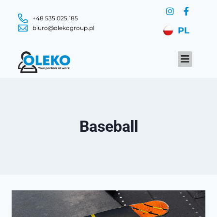
+48 535 025 185
biuro@olekogroup.pl
PL
Baseball