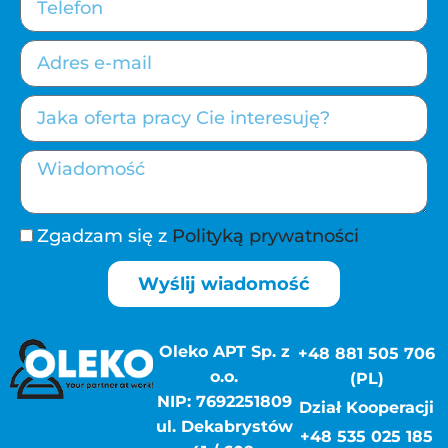
Zgadzam się z
Polityką prywatności
Wyślij wiadomość
Oleko APT Sp. z
+48 881 505 706
o.o.
(PL)
NIP: 7692251809
Dział Kooperacji
ul. Dekabrystów
+48 535 025 185