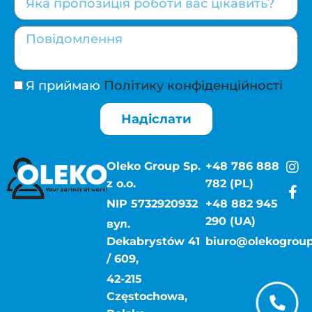
Я приймаю
Політику конфіденційності
Надіслати
Oleko Group Sp.
+48 786 888
z o.o.
782 (PL)
NIP 5732920932
+48 882 945
290 (UA)
вул.
Dekabrystów 41
biuro@olekogroup
/ 609,
42-215
Częstochowa,